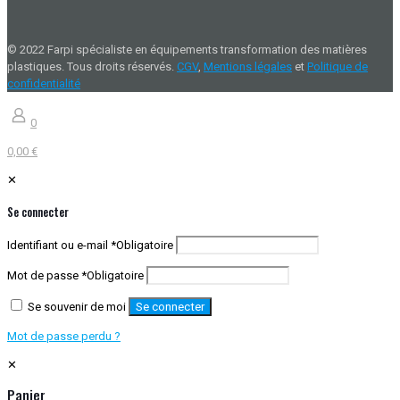
© 2022 Farpi spécialiste en équipements transformation des matières
plastiques. Tous droits réservés.
CGV
,
Mentions légales
et
Politique de
confidentialité
0
0,00 €
✕
Se connecter
Identifiant ou e-mail
*
Obligatoire
Mot de passe
*
Obligatoire
Se souvenir de moi
Se connecter
Mot de passe perdu ?
✕
Panier