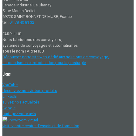
Espace Industriel Le Chanay
5 rue Marius Berliet
69720 SAINT BONNET DE MURE, France
tel :
04 78 40 81 32
FARPI-HUB
Nous fabriquons des convoyeurs,
systèmes de convoyages et automatismes
sous le nom FARPI-HUB
Découvrez notre site web dédié aux solutions de convoyage,
automatismes et robotisation pour la plasturgie
Liens
YouTube
découvrez nos vidéos produits
LinkedIn
suivez nos actualités
Google
partagez votre avis
Showroom virtuel
visitez notre centre d’essais et de formation