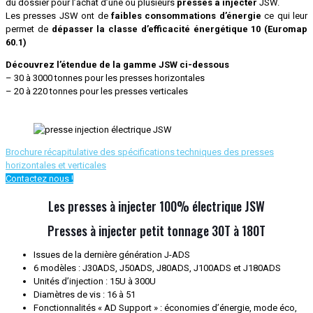
du dossier pour l’achat d’une ou plusieurs
presses à injecter
JSW.
Les presses JSW ont de
faibles consommations d’énergie
ce qui leur
permet de
dépasser la classe d’efficacité énergétique 10 (Euromap
60.1)
Découvrez l’étendue de la gamme JSW ci-dessous
– 30 à 3000 tonnes pour les presses horizontales
– 20 à 220 tonnes pour les presses verticales
Brochure récapitulative des spécifications techniques des presses
horizontales et verticales
Contactez nous !
Les presses à injecter 100% électrique JSW
Presses à injecter petit tonnage 30T à 180T
Issues de la dernière génération J-ADS
6 modèles : J30ADS, J50ADS, J80ADS, J100ADS et J180ADS
Unités d’injection : 15U à 300U
Diamètres de vis : 16 à 51
Fonctionnalités « AD Support » : économies d’énergie, mode éco,