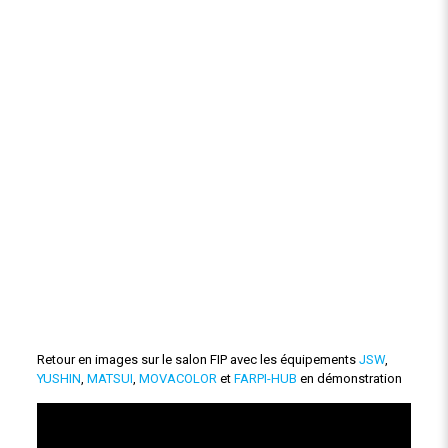
Retour en images sur le salon FIP avec les équipements
JSW
,
YUSHIN
,
MATSUI
,
MOVACOLOR
et
FARPI-HUB
en démonstration