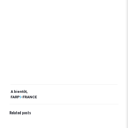
A bientôt,
FARP
I
-FRANCE
Related posts