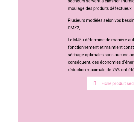
sécheurs servent à éliminer l’humi
moulage des produits défectueux.
Plusieurs modèles selon vos besoin
DMZ2, …
Le MJ5-i détermine de manière aut
fonctionnement et maintient cons
séchage optimales sans aucune acti
conséquent, des économies d’énerg
réduction maximale de 75% ont été
Fiche produit sé