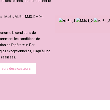
dité des résines pour empêcher le
s : MJ6-i, MJ5-i, MJ3, DMD4,
onome ls conditions de
tamment les conditions de
on de l’opérateur. Par
ies exceptionnelles, jusqu’à une
 réalisées.
cheurs dessiccateurs