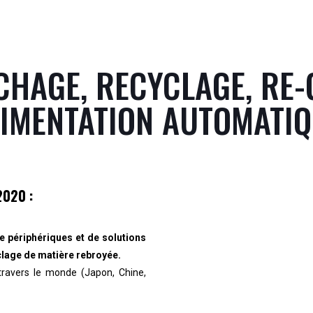
CHAGE, RECYCLAGE, RE-
IMENTATION AUTOMATI
2020 :
 périphériques et de solutions
clage de matière rebroyée.
travers le monde (Japon, Chine,