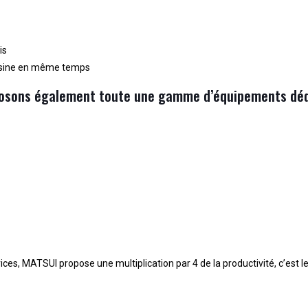
is
résine en même temps
osons également toute une gamme d’équipements déd
ervices, MATSUI propose une multiplication par 4 de la productivité, c’est l