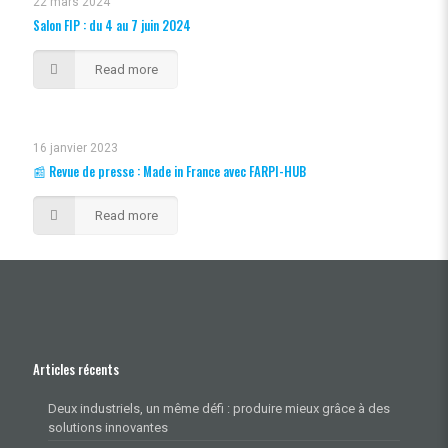
22 mars 2024
Salon FIP : du 4 au 7 juin 2024
Read more
16 janvier 2023
📰 Revue de presse : Made in France avec FARPI-HUB
Read more
Articles récents
Deux industriels, un même défi : produire mieux grâce à des
solutions innovantes