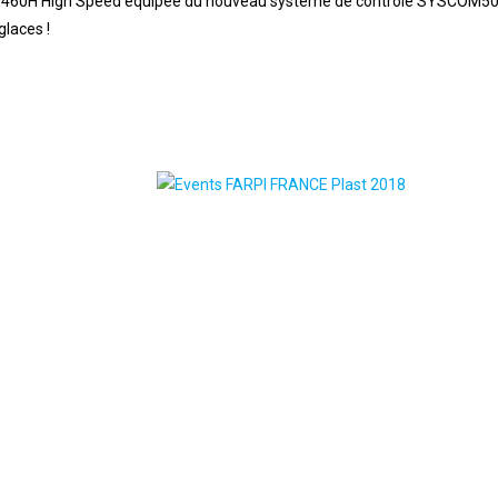
-460H High Speed équipée du nouveau système de contrôle SYSCOM500
glaces !