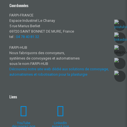
Coordonnées
FARPI-FRANCE
Espace Industriel Le Chanay
5 rue Marius Berliet
69720 SAINT BONNET DE MURE, France
tel :
04 78 40 81 32
FARPI-HUB
Nous fabriquons des convoyeurs,
systèmes de convoyages et automatismes
sous le nom FARPI-HUB
Découvrez notre site web dédié aux solutions de convoyage,
automatismes et robotisation pour la plasturgie
Liens
YouTube
LinkedIn
découvrez nos
suivez nos